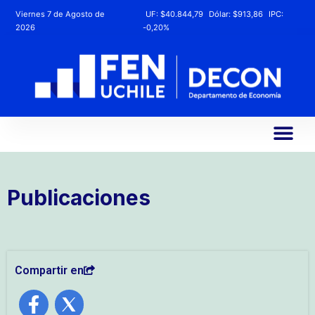
Viernes 7 de Agosto de
UF:
$40.844,79
Dólar:
$913,86
IPC:
2026
-0,20%
Publicaciones
Compartir en