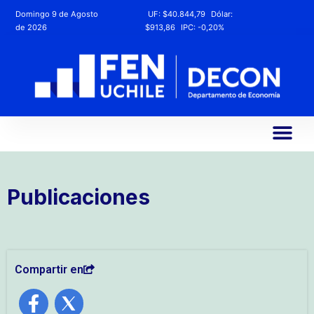
Domingo 9 de Agosto
UF:
$40.844,79
Dólar:
de 2026
$913,86
IPC:
-0,20%
Publicaciones
Compartir en