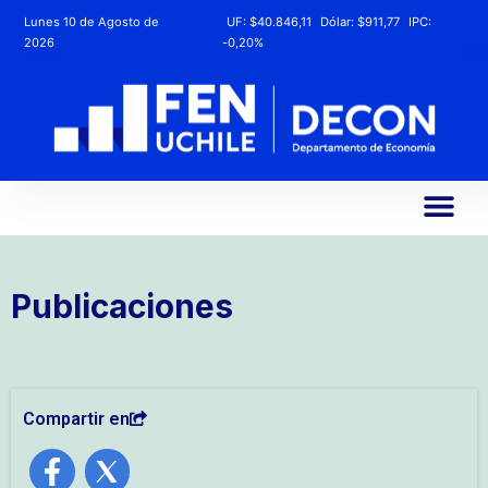
Lunes 10 de Agosto de
UF:
$40.846,11
Dólar:
$911,77
IPC:
2026
-0,20%
Publicaciones
Compartir en