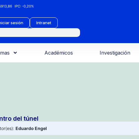
913,86
IPC:
-0,20%
niciar sesión
Intranet
amas
Académicos
Investigación
ntro del túnel
tor(es):
Eduardo Engel