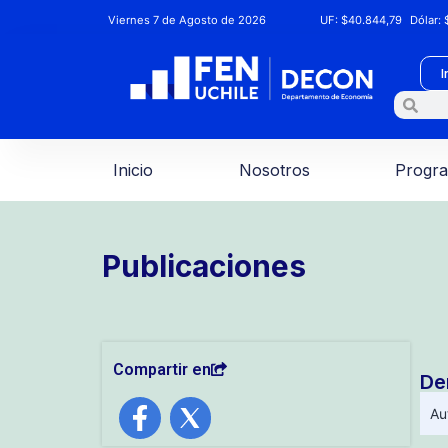
Viernes 7 de Agosto de 2026
UF:
$40.844,79
Dólar:
$
I
Inicio
Nosotros
Progr
Publicaciones
Compartir en
De
Au