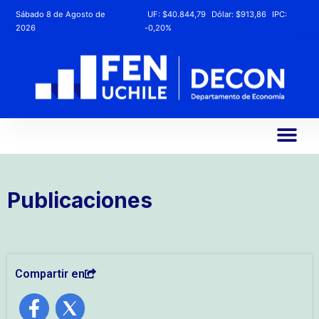
Sábado 8 de Agosto de
UF:
$40.844,79
Dólar:
$913,86
IPC:
2026
-0,20%
Publicaciones
Compartir en