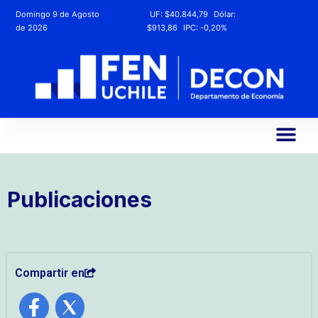
Domingo 9 de Agosto
UF:
$40.844,79
Dólar:
de 2026
$913,86
IPC:
-0,20%
Publicaciones
Compartir en