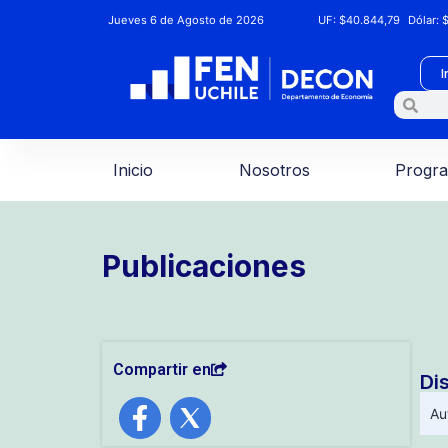
Jueves 6 de Agosto de 2026
UF:
$40.844,79
Dólar:
$
I
Inicio
Nosotros
Progr
Publicaciones
Compartir en
Di
Au