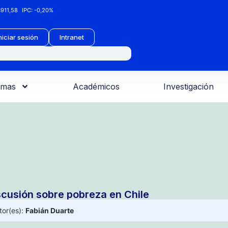
911,58
IPC:
-0,20%
niciar sesión
Intranet
amas
Académicos
Investigación
scusión sobre pobreza en Chile
tor(es):
Fabián Duarte