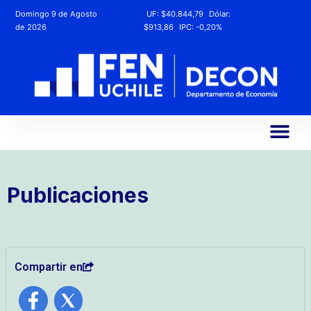
Domingo 9 de Agosto
UF:
$40.844,79
Dólar:
de 2026
$913,86
IPC:
-0,20%
Publicaciones
Compartir en