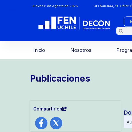
Jueves 6 de Agosto de 2026
UF:
$40.844,79
Dólar:
$
I
Inicio
Nosotros
Progr
Publicaciones
Compartir en
Do
Au