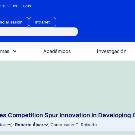
911,58
IPC:
-0,20%
niciar sesión
Intranet
amas
Académicos
Investigación
es Competition Spur Innovation in Developing 
tor(es):
Roberto Álvarez
,
Campusano G. Rolando