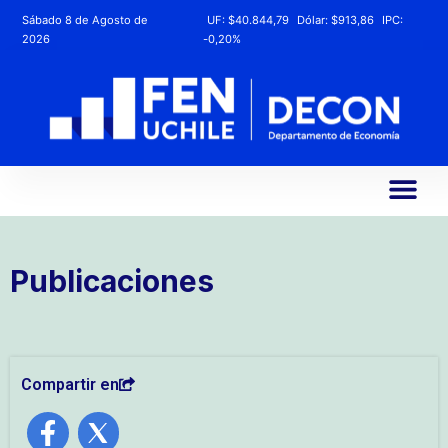
Sábado 8 de Agosto de
UF:
$40.844,79
Dólar:
$913,86
IPC:
2026
-0,20%
Publicaciones
Compartir en