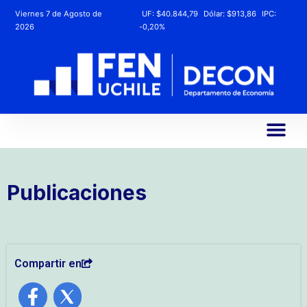
Viernes 7 de Agosto de
UF:
$40.844,79
Dólar:
$913,86
IPC:
2026
-0,20%
Publicaciones
Compartir en