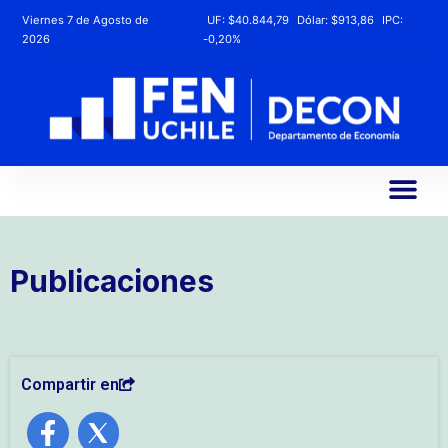
Viernes 7 de Agosto de
UF:
$40.844,79
Dólar:
$913,86
IPC:
2026
-0,20%
Publicaciones
Compartir en