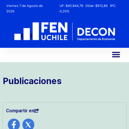
Viernes 7 de Agosto de
UF:
$40.844,79
Dólar:
$913,86
IPC:
2026
-0,20%
Publicaciones
Compartir en