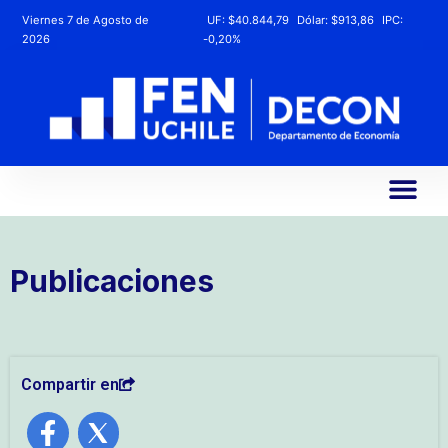
Viernes 7 de Agosto de
UF:
$40.844,79
Dólar:
$913,86
IPC:
2026
-0,20%
Publicaciones
Compartir en