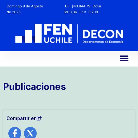
Domingo 9 de Agosto
UF:
$40.844,79
Dólar:
de 2026
$913,86
IPC:
-0,20%
Publicaciones
Compartir en