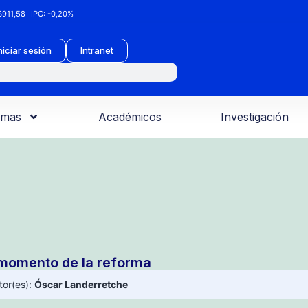
911,58
IPC:
-0,20%
niciar sesión
Intranet
amas
Académicos
Investigación
 momento de la reforma
tor(es):
Óscar Landerretche