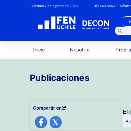
Viernes 7 de Agosto de 2026
UF:
$40.844,79
Dólar:
$
I
Inicio
Nosotros
Progr
Publicaciones
Compartir en
El
Au