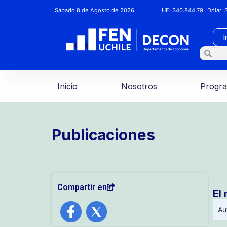
Sábado 8 de Agosto de 2026
UF:
$40.844,79
Dólar:
$
I
Inicio
Nosotros
Progr
Publicaciones
Compartir en
El
Au