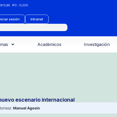
913,86
IPC:
-0,20%
niciar sesión
Intranet
amas
Académicos
Investigación
 nuevo escenario internacional
tor(es):
Manuel Agosin