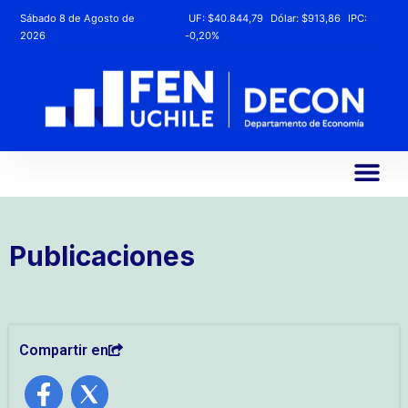
Sábado 8 de Agosto de
UF:
$40.844,79
Dólar:
$913,86
IPC:
2026
-0,20%
Publicaciones
Compartir en