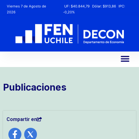
Viernes 7 de Agosto de
UF:
$40.844,79
Dólar:
$913,86
IPC:
2026
-0,20%
Publicaciones
Compartir en