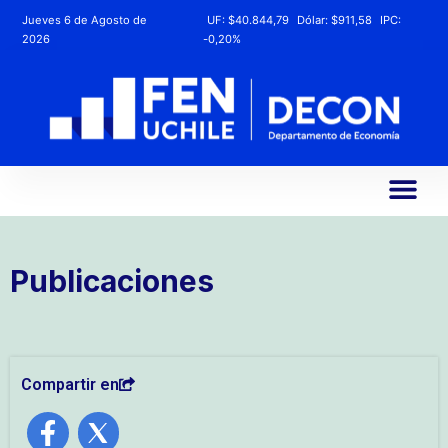
Jueves 6 de Agosto de
UF:
$40.844,79
Dólar:
$911,58
IPC:
2026
-0,20%
Publicaciones
Compartir en