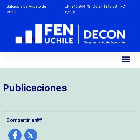
Sábado 8 de Agosto de
UF:
$40.844,79
Dólar:
$913,86
IPC:
2026
-0,20%
Publicaciones
Compartir en