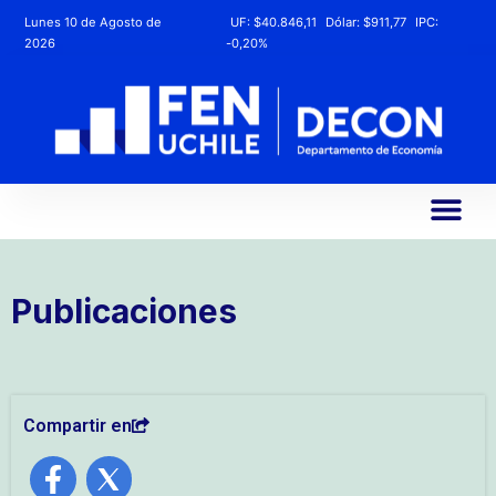
Lunes 10 de Agosto de
UF:
$40.846,11
Dólar:
$911,77
IPC:
2026
-0,20%
Publicaciones
Compartir en