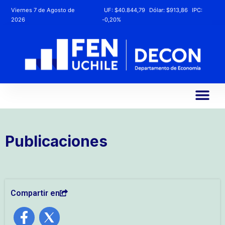
Viernes 7 de Agosto de
UF:
$40.844,79
Dólar:
$913,86
IPC:
2026
-0,20%
Publicaciones
Compartir en