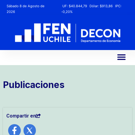
Sábado 8 de Agosto de
UF:
$40.844,79
Dólar:
$913,86
IPC:
2026
-0,20%
Publicaciones
Compartir en