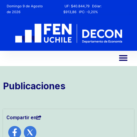
Domingo 9 de Agosto
UF:
$40.844,79
Dólar:
de 2026
$913,86
IPC:
-0,20%
Publicaciones
Compartir en