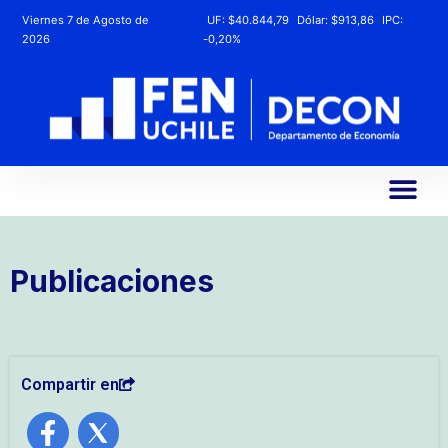
Viernes 7 de Agosto de
UF:
$40.844,79
Dólar:
$913,86
IPC:
2026
-0,20%
Publicaciones
Compartir en