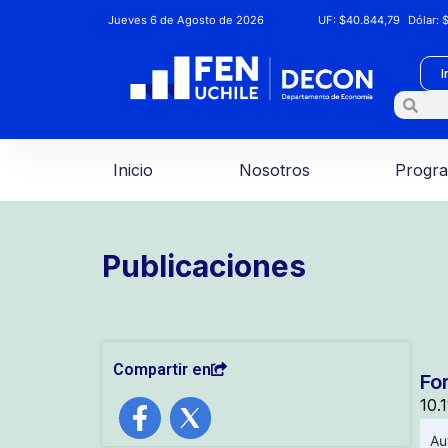
Jueves 6 de Agosto de 2026
UF:
$40.844,79
Dólar:
$
I
Inicio
Nosotros
Progr
Publicaciones
Compartir en
Fo
10.
Au