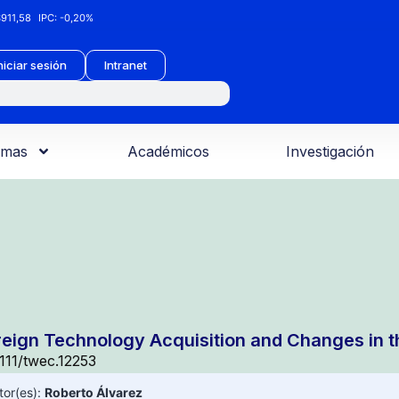
911,58
IPC:
-0,20%
niciar sesión
Intranet
amas
Académicos
Investigación
reign Technology Acquisition and Changes in 
1111/twec.12253
tor(es):
Roberto Álvarez