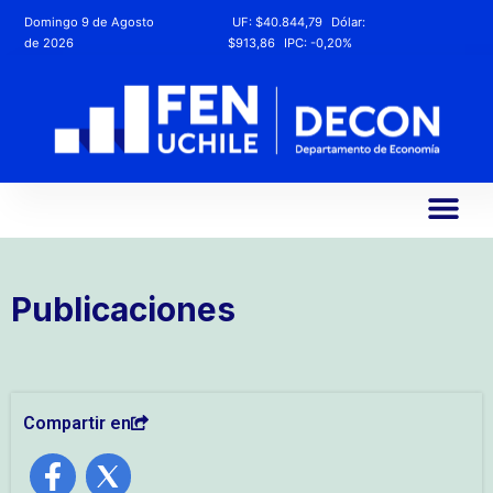
Domingo 9 de Agosto
UF:
$40.844,79
Dólar:
de 2026
$913,86
IPC:
-0,20%
Publicaciones
Compartir en