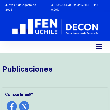
Jueves 6 de Agosto de
UF:
$40.844,79
Dólar:
$911,58
IPC:
2026
-0,20%
Publicaciones
Compartir en