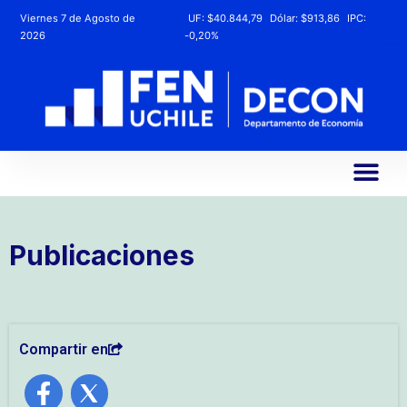
Viernes 7 de Agosto de
UF:
$40.844,79
Dólar:
$913,86
IPC:
2026
-0,20%
Publicaciones
Compartir en