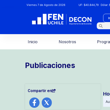
Viernes 7 de Agosto de 2026
UF:
$40.844,79
Dólar:
$
I
Inicio
Nosotros
Progr
Publicaciones
Compartir en
Ho
Au