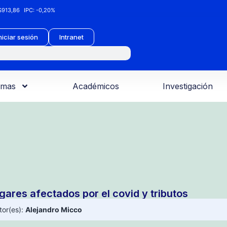
913,86
IPC:
-0,20%
niciar sesión
Intranet
amas
Académicos
Investigación
gares afectados por el covid y tributos
tor(es):
Alejandro Micco