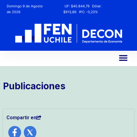
Domingo 9 de Agosto
UF:
$40.844,79
Dólar:
de 2026
$913,86
IPC:
-0,20%
Publicaciones
Compartir en