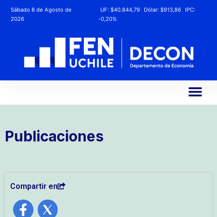
Sábado 8 de Agosto de
UF:
$40.844,79
Dólar:
$913,86
IPC:
2026
-0,20%
Publicaciones
Compartir en