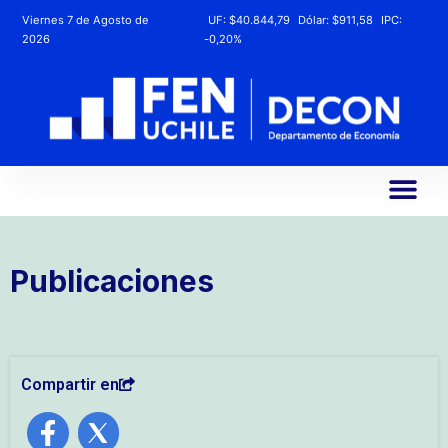
Viernes 7 de Agosto de
UF:
$40.844,79
Dólar:
$911,58
IPC:
2026
-0,20%
Publicaciones
Compartir en