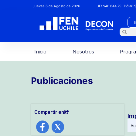
Jueves 6 de Agosto de 2026
UF:
$40.844,79
Dólar:
$
I
Inicio
Nosotros
Progr
Publicaciones
Compartir en
Im
Au