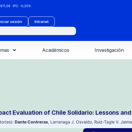
911,58
IPC:
-0,20%
niciar sesión
Intranet
amas
Académicos
Investigación
pact Evaluation of Chile Solidario: Lessons a
tor(es):
Dante Contreras
,
Larranaga J. Osvaldo
,
Ruiz-Tagle V. Jaime