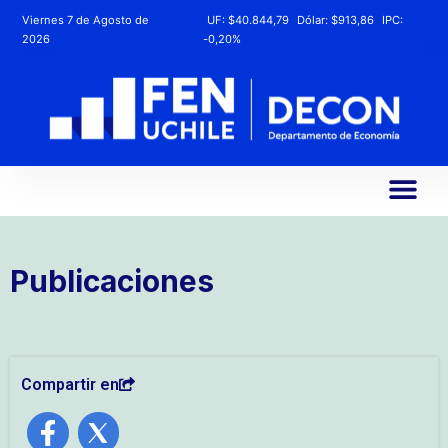
Viernes 7 de Agosto de
UF:
$40.844,79
Dólar:
$913,86
IPC:
2026
-0,20%
Publicaciones
Compartir en