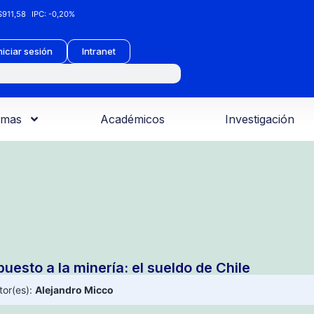
911,58
IPC:
-0,20%
niciar sesión
Intranet
amas
Académicos
Investigación
uesto a la minería: el sueldo de Chile
tor(es):
Alejandro Micco