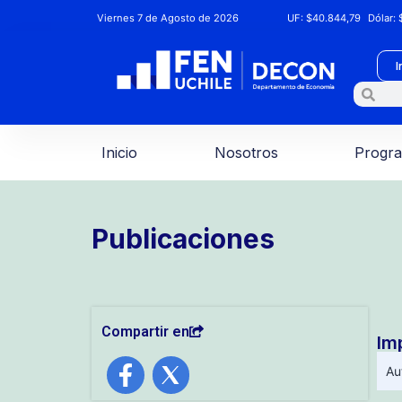
Viernes 7 de Agosto de 2026
UF:
$40.844,79
Dólar:
$
I
Inicio
Nosotros
Progr
Publicaciones
Compartir en
Imp
Au