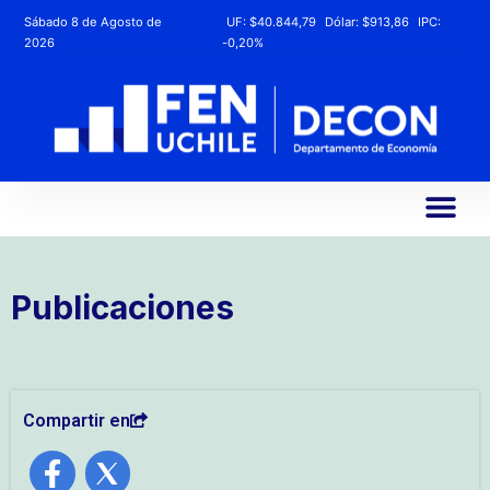
Sábado 8 de Agosto de
UF:
$40.844,79
Dólar:
$913,86
IPC:
2026
-0,20%
Publicaciones
Compartir en