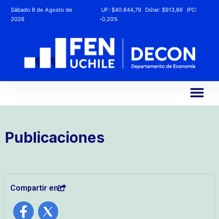
Sábado 8 de Agosto de
UF:
$40.844,79
Dólar:
$913,86
IPC:
2026
-0,20%
Publicaciones
Compartir en