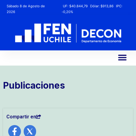
Sábado 8 de Agosto de
UF:
$40.844,79
Dólar:
$913,86
IPC:
2026
-0,20%
Publicaciones
Compartir en