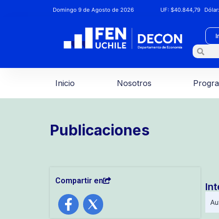
Domingo 9 de Agosto de 2026
UF:
$40.844,79
Dólar
I
Inicio
Nosotros
Progr
Publicaciones
Compartir en
In
Au