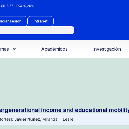
:
$913,86
IPC:
-0,20%
niciar sesión
Intranet
amas
Académicos
Investigación
tergenerational income and educational mobility
tor(es):
Javier Nuñez
,
Miranda _. Leslie