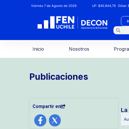
Viernes 7 de Agosto de 2026
UF:
$40.844,79
Dólar:
$
I
Inicio
Nosotros
Progr
Publicaciones
Compartir en
La
Au