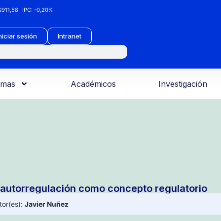
911,58
IPC:
-0,20%
niciar sesión
Intranet
amas
Académicos
Investigación
 autorregulación como concepto regulatorio
tor(es):
Javier Nuñez