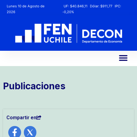
Lunes 10 de Agosto de
UF:
$40.846,11
Dólar:
$911,77
IPC:
2026
-0,20%
Publicaciones
Compartir en