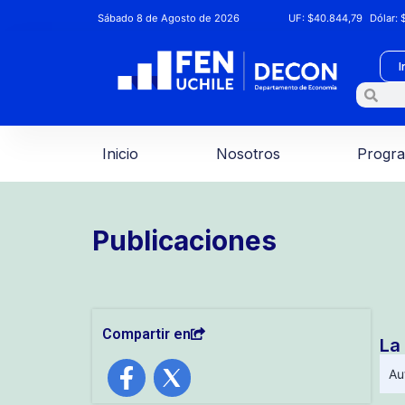
Sábado 8 de Agosto de 2026
UF:
$40.844,79
Dólar:
$
I
Inicio
Nosotros
Progr
Publicaciones
Compartir en
La
Au