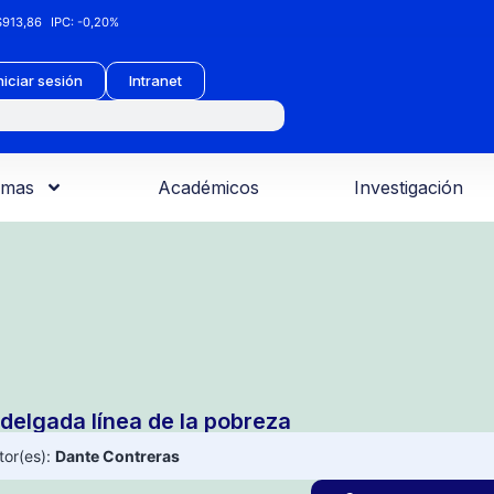
913,86
IPC:
-0,20%
niciar sesión
Intranet
amas
Académicos
Investigación
 delgada línea de la pobreza
tor(es):
Dante Contreras