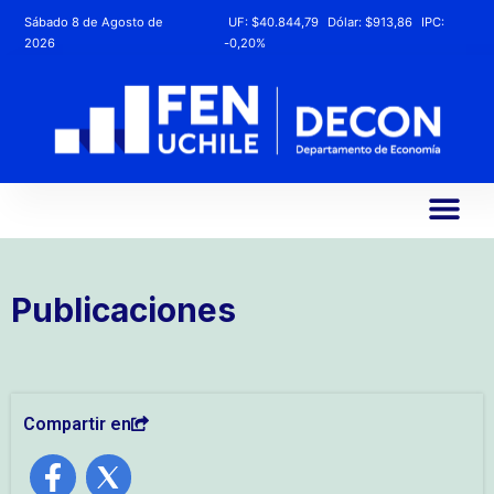
Sábado 8 de Agosto de
UF:
$40.844,79
Dólar:
$913,86
IPC:
2026
-0,20%
Publicaciones
Compartir en