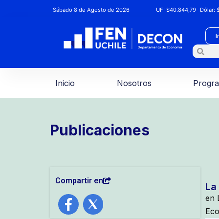
Sábado 8 de Agosto de 2026
UF:
$40.844,79
Dólar:
$
I
Inicio
Nosotros
Progr
Publicaciones
Compartir en
La
en 
Eco