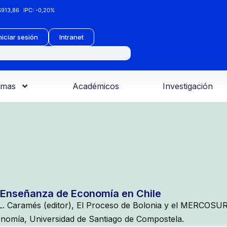
913,86
IPC:
-0,20%
niciar sesión
Intranet
amas
Académicos
Investigación
 Enseñanza de Economía en Chile
L. Caramés (editor), El Proceso de Bolonia y el MERCOSUR
nomía, Universidad de Santiago de Compostela.