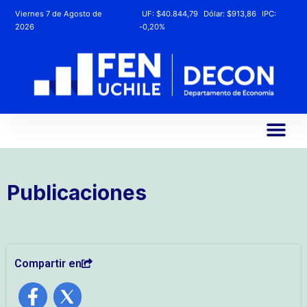
Viernes 7 de Agosto de
UF:
$40.844,79
Dólar:
$913,86
IPC:
2026
-0,20%
Publicaciones
Compartir en