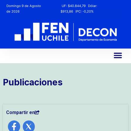
Domingo 9 de Agosto
UF:
$40.844,79
Dólar:
de 2026
$913,86
IPC:
-0,20%
Publicaciones
Compartir en