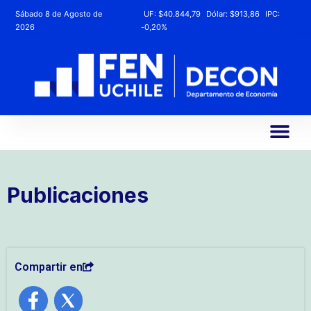
Sábado 8 de Agosto de
UF:
$40.844,79
Dólar:
$913,86
IPC:
2026
-0,20%
Publicaciones
Compartir en