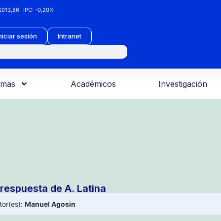
913,86
IPC:
-0,20%
niciar sesión
Intranet
amas
Académicos
Investigación
 respuesta de A. Latina
tor(es):
Manuel Agosin