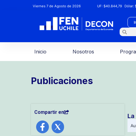
Viernes 7 de Agosto de 2026
UF:
$40.844,79
Dólar:
$
I
Inicio
Nosotros
Progr
Publicaciones
Compartir en
La
Au